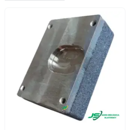
Contato
Sobre
Idioma
English
Espanhol
Português