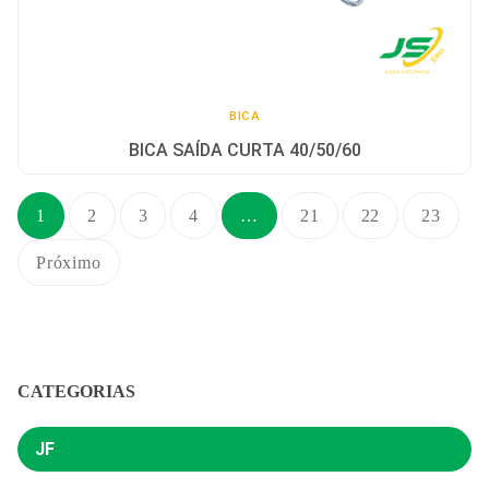
BICA
BICA SAÍDA CURTA 40/50/60
Posts
1
2
3
4
…
21
22
23
pagination
Próximo
CATEGORIAS
JF