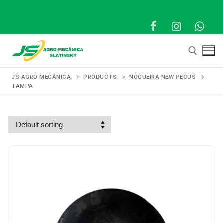
Pular
para
o
conteúdo
JS AGRO MECÂNICA
PRODUCTS
NOGUEIRA NEW PECUS
TAMPA
Pesquisar por:
Pesquisar
por:
Início
Produtos
Representantes