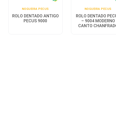
NOGUEIRA PECUS
NOGUEIRA PECUS
Sobre
ROLO DENTADO ANTIGO
ROLO DENTADO PEC
PECUS 9000
– 9004 MODERNO
Idioma
CANTO CHANFRAD
English
Espanhol
Português