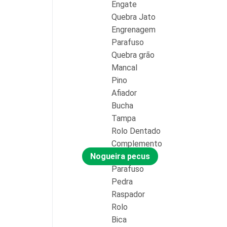
Engate
Quebra Jato
Engrenagem
Parafuso
Quebra grão
Mancal
Pino
Afiador
Bucha
Tampa
Rolo Dentado
Complemento
Nogueira pecus
Parafuso
Pedra
Raspador
Rolo
Bica