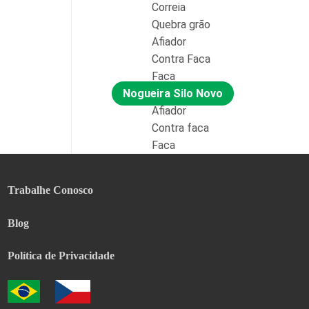
Correia
Quebra grão
Afiador
Contra Faca
Faca
Nogueira Silo Novo
Afiador
Contra faca
Faca
Trabalhe Conosco
Blog
Política de Privacidade