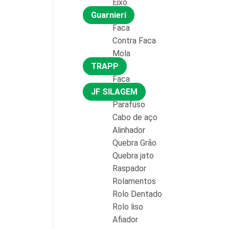
Eixo
Guarnieri
Faca
Contra Faca
Mola
TRAPP
Faca
JF SILAGEM
Parafuso
Cabo de aço
Alinhador
Quebra Grão
Quebra jato
Raspador
Rolamentos
Rolo Dentado
Rolo liso
Afiador