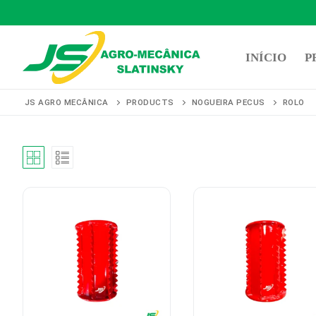
Pular
para
INÍCIO
P
o
conteúdo
JS AGRO MECÂNICA
PRODUCTS
NOGUEIRA PECUS
ROLO
Pesquisar
por:
Início
Produtos
Representantes
Contato