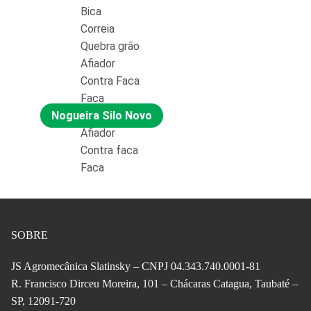
Bica
Correia
Quebra grão
Afiador
Contra Faca
Faca
Nogueira Silo Novo
Afiador
Contra faca
Faca
SOBRE
JS Agromecânica Slatinsky – CNPJ 04.343.740.0001-81
R. Francisco Dirceu Moreira, 101 – Chácaras Catagua, Taubaté –
SP, 12091-720