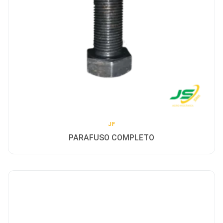
Contato
Sobre
Idioma
English
Espanhol
Português
JF
PARAFUSO COMPLETO