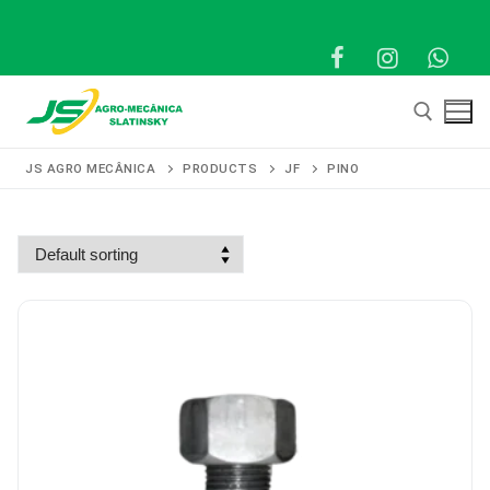
Pular
para
o
conteúdo
JS AGRO MECÂNICA
PRODUCTS
JF
PINO
Pesquisar por:
Pesquisar
por:
Início
Produtos
Representantes