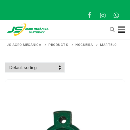
Pular
para
o
conteúdo
JS AGRO MECÂNICA
PRODUCTS
NOGUEIRA
MARTELO
Pesquisar por:
Pesquisar
por:
Início
Produtos
Representantes