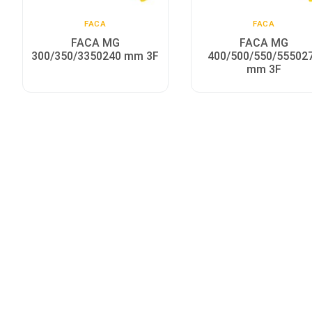
FACA
FACA
Sobre
FACA MG
FACA MG
300/350/3350240 mm 3F
400/500/550/55502
Idioma
mm 3F
English
Espanhol
Português