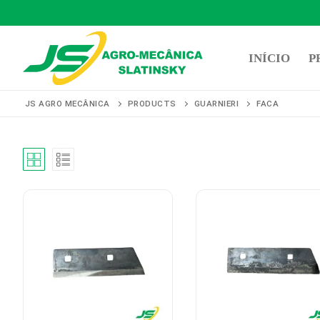
Pular
para
INÍCIO
P
o
conteúdo
JS AGRO MECÂNICA
PRODUCTS
GUARNIERI
FACA
Pesquisar
por:
Início
Produtos
Representantes
Contato